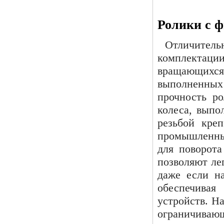
Ролики с 
Отличитель
комплектаци
вращающихс
выполненны
прочность ро
колеса, выпо
резьбой кре
промышленны
для поворота
позволяют ле
даже если на
обеспечивая
устройств. Н
ограничиваю