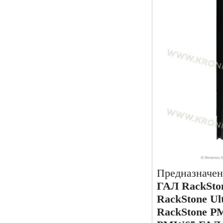
Предназначена
ГАЛ RackSt
RackStone U
RackStone P