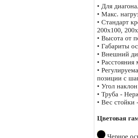
• Для диагона
• Макс. нагруз
• Стандарт к
200х100, 200х
• Высота от п
• Габариты о
• Внешний ди
• Расстояния
• Регулируема
позиции с ша
• Угол наклон
• Труба - Не
• Вес стойки -
Цветовая га
Черное осн