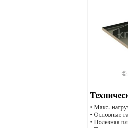
Техничес
• Макс. нагруз
• Основные г
• Полезная пл