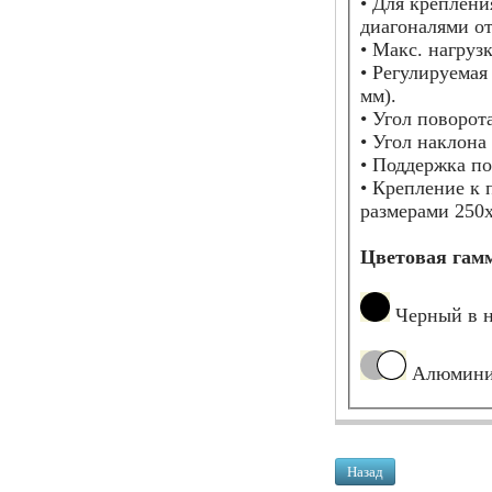
• Для креплени
диагоналями от
• Макс. нагрузка
• Регулируемая
мм).
• Угол поворот
• Угол наклона
• Поддержка п
• Крепление к 
размерами 250х
Цветовая гам
Черный в 
Алюминие
Назад