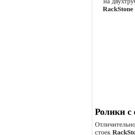
на двухтр
RackSton
Ролики с
Отличительн
стоек
RackSt