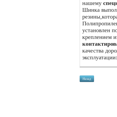
нашему
спец
Шинка выполн
резины,котора
Полипропилен
установлен п
креплением и
контактирова
качества дор
эксплуатации
Назад