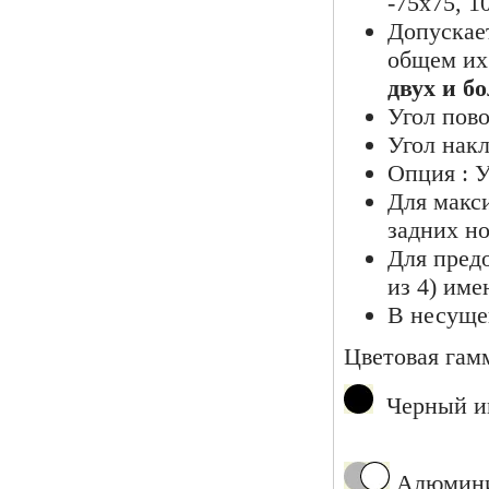
-75х75, 1
Допускает
общем их
двух и б
Угол пово
Угол накл
Опция : У
Для макси
задних н
Для пред
из 4) им
В несуще
Цветовая гам
Черный им
Алюминие