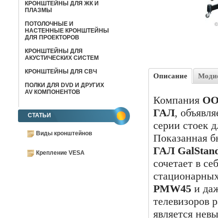
КРОНШТЕЙНЫ ДЛЯ ЖК И
ПЛАЗМЫ
ПОТОЛОЧНЫЕ И
НАСТЕННЫЕ КРОНШТЕЙНЫ
ДЛЯ ПРОЕКТОРОВ
КРОНШТЕЙНЫ ДЛЯ
АКУСТИЧЕСКИХ СИСТЕМ
КРОНШТЕЙНЫ ДЛЯ СВЧ
Описание
Моди
ПОЛКИ ДЛЯ DVD И ДРУГИХ
AV КОМПОНЕНТОВ
Компания
ОО
ГАЛ
, объявля
СТАТЬИ
серии стоек 
Виды кронштейнов
Показанная б
ГАЛ GalStan
Крепление VESA
сочетает в се
стационарных
PMW45
и даж
телевизоров 
является нев