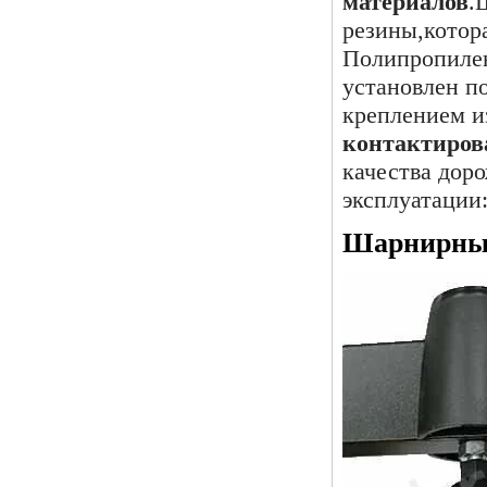
материалов
.
резины,котора
Полипропилен
установлен п
креплением и
контактиров
качества дор
эксплуатации
Шарнирные