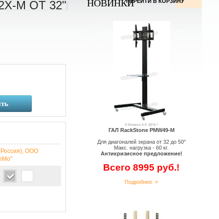
НОВИНКИ
ПЕРЕЙТИ В КОРЗИНУ
Х-M ОТ 32"
ть
ГАЛ RackStone PMW49-M
Для диагоналей экрана от 32 до 50"
Макс. нагрузка - 60 кг.
(Россия), ООО
Антикризисное предложение!
еМо"
Всего 8995 руб.!
Подробнее »