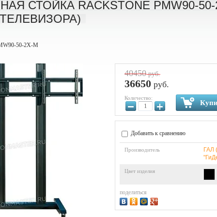
АЯ СТОЙКА RACKSTONE PMW90-50-2
2 ТЕЛЕВИЗОРА)
PMW90-50-2X-M
40450
руб.
36650
руб.
Количество:
Купи
−
+
Добавить к сравнению
ГАЛ 
Производитель
"ГиД
Цвет изделия
поделиться