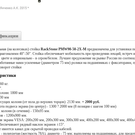
фикации
ная (на колесиках) стойка
RackStone PMW90-50-2X-M
предназначена для установки п
диагоналями 40"-50". Стойка обеспечивает мобильность при проведении лекций, встреч 
 цвете и опционально - в сером/белом. Лучшее предложение на рынке России по соотнош
работанные нами усиленные (диаметром 75 мм) ролики на подшипниках с фиксаторами,
оворот стойки
еристики
60 кг.
".
олонн: 1800 мм
930 мм
сущих колонн (от пола до верхних торцов): 2130 мм.
+ 2000 руб.
та подвеса экрана (по центру) - 1300 ? 2000 мм (8 позиции с шагом 100 мм)
колонн (в сечении) - 150х95 мм.
ия - 1200х900 мм.
ия экрана VESA: 200x200 мм, 200x300 мм, 300x300 мм, 400x200 мм, 400x300 мм, 400x
еспечивают рядный наклон экранов ±15°.
 имеется канал для скрытой проводки кабелей.
- полиуретан (жесткость 78А), диаметр - 75 мм; выполнены на подшипниках, для пред