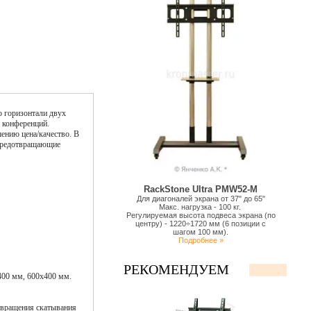
о горизонтали двух
и конференций.
ению цена/качество. В
 предотвращающие
RackStone Ultra PMW52-M
Для диагоналей экрана от 37" до 65"
Макс. нагрузка - 100 кг.
Регулируемая высота подвеса экрана (по
центру) - 1220÷1720 мм (6 позиции с
шагом 100 мм).
Подробнее »
РЕКОМЕНДУЕМ
400 мм, 600х400 мм.
отвращения скатывания