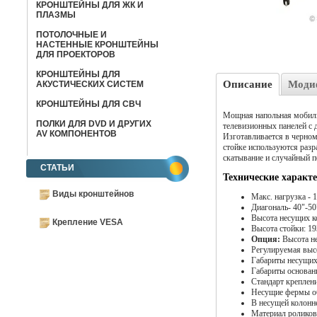
КРОНШТЕЙНЫ ДЛЯ ЖК И
ПЛАЗМЫ
ПОТОЛОЧНЫЕ И
НАСТЕННЫЕ КРОНШТЕЙНЫ
ДЛЯ ПРОЕКТОРОВ
КРОНШТЕЙНЫ ДЛЯ
Описание
Моди
АКУСТИЧЕСКИХ СИСТЕМ
КРОНШТЕЙНЫ ДЛЯ СВЧ
Мощная напольная мобиль
ПОЛКИ ДЛЯ DVD И ДРУГИХ
телевизионных панелей с 
AV КОМПОНЕНТОВ
Изготавливается в черном
стойке используются раз
скатывание и случайный п
СТАТЬИ
Технические характ
Виды кронштейнов
Макс. нагрузка - 1
Диагональ- 40"-50
Высота несущих к
Крепление VESA
Высота стойки: 1
Опция:
Высота не
Регулируемая высо
Габариты несущих 
Габариты основан
Стандарт креплен
Несущие фермы об
В несущей колонне
Материал роликов 