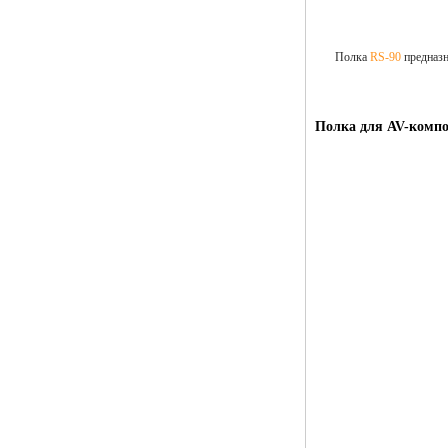
Полка
RS-90
предназн
Полка для AV-комп