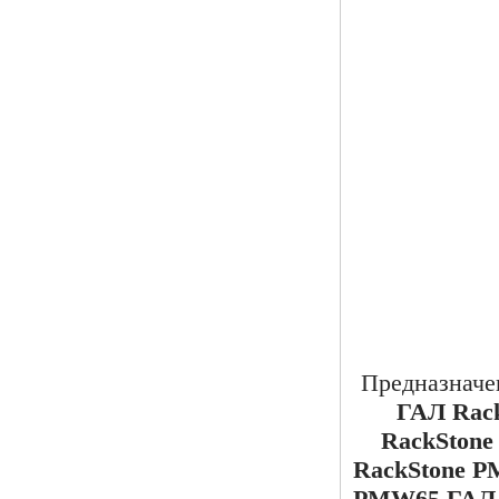
Предназначен
ГАЛ Rac
RackSton
RackStone 
PMW65,ГАЛ R