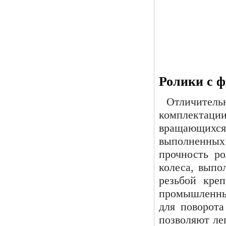
Ролики с 
Отличитель
комплектаци
вращающихс
выполненны
прочность ро
колеса, выпо
резьбой кре
промышленны
для поворота
позволяют ле