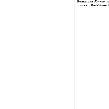
Полка для AV-комп
стойках
RackStone