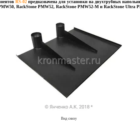
онентов
RS-02
предназначена для установки на двухтрубных напольн
 PMW50
,
RackStone PMW52
,
RackStone PMW52-M
и
RackStone Ultra
Вид снизу