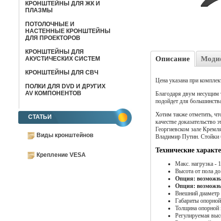
КРОНШТЕЙНЫ ДЛЯ ЖК И
ПЛАЗМЫ
ПОТОЛОЧНЫЕ И
НАСТЕННЫЕ КРОНШТЕЙНЫ
ДЛЯ ПРОЕКТОРОВ
КРОНШТЕЙНЫ ДЛЯ
Описание
Моди
АКУСТИЧЕСКИХ СИСТЕМ
КРОНШТЕЙНЫ ДЛЯ СВЧ
Цена указана при комплек
ПОЛКИ ДЛЯ DVD И ДРУГИХ
AV КОМПОНЕНТОВ
Благодаря двум несущим т
подойдет для большинства
Хотим также отметить, что
СТАТЬИ
качестве доказательство 
Георгиевском зале Кремля
Виды кронштейнов
Владимир Путин. Стойки б
Технические характ
Крепление VESA
Макс. нагрузка - 1
Высота от пола до
Опция: возможна
Опция: возможна
Внешний диаметр 
Габариты опорной
Толщина опорной 
Регулируемая высо