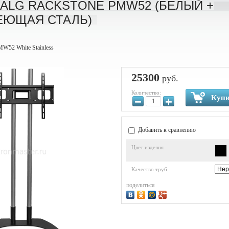
 ALG RACKSTONE PMW52 (БЕЛЫЙ +
ЕЮЩАЯ СТАЛЬ)
W52 White Stainless
25300
руб.
Количество:
Купи
−
+
Добавить к сравнению
Цвет изделия
Качество труб
поделиться