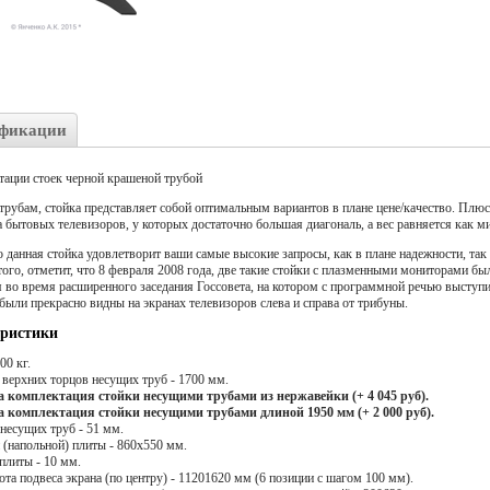
фикации
тации стоек черной крашеной трубой
рубам, стойка представляет собой оптимальным вариантов в плане цене/качество. Плюс 
 бытовых телевизоров, у которых достаточно большая диагональ, а вес равняется как м
 данная стойка удовлетворит ваши самые высокие запросы, как в плане надежности, так 
этого, отметит, что 8 февраля 2008 года, две такие стойки с плазменными мониторами бы
 во время расширенного заседания Госсовета, на котором с программной речью выступ
ыли прекрасно видны на экранах телевизоров слева и справа от трибуны.
еристики
00 кг.
 верхних торцов несущих труб - 1700 мм.
 комплектация стойки несущими трубами из нержавейки (+ 4 045 руб).
 комплектация стойки несущими трубами длиной 1950 мм (+ 2 000 руб).
несущих труб - 51 мм.
 (напольной) плиты - 860х550 мм.
плиты - 10 мм.
та подвеса экрана (по центру) - 11201620 мм (6 позиции с шагом 100 мм).