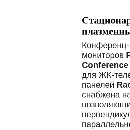
Стационар
плазменны
Конференц-
мониторов
Conference
для ЖК-тел
панелей
Ra
снабжена н
позволяющи
перпендикул
параллельно