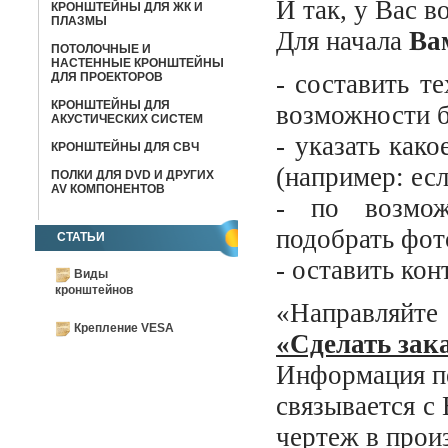
И так, у Вас в
КРОНШТЕЙНЫ ДЛЯ ЖК И
ПЛАЗМЫ
Для начала
Ва
ПОТОЛОЧНЫЕ И
НАСТЕННЫЕ КРОНШТЕЙНЫ
- составить т
ДЛЯ ПРОЕКТОРОВ
КРОНШТЕЙНЫ ДЛЯ
возможности б
АКУСТИЧЕСКИХ СИСТЕМ
- указать как
КРОНШТЕЙНЫ ДЛЯ СВЧ
(например: ес
ПОЛКИ ДЛЯ DVD И ДРУГИХ
AV КОМПОНЕНТОВ
- по возмож
подобрать фот
СТАТЬИ
- оставить ко
Виды
кронштейнов
«Направляйте
Крепление VESA
«Сделать зак
Информация пе
связывается с 
чертеж в прои