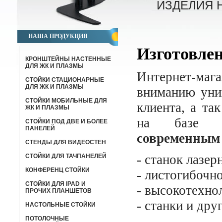
ИЗДЕЛИЯ 
НАША ПРОДУКЦИЯ
Изготовлен
КРОНШТЕЙНЫ НАСТЕННЫЕ
ДЛЯ ЖК И ПЛАЗМЫ
Интернет-ма
СТОЙКИ СТАЦИОНАРНЫЕ
ДЛЯ ЖК И ПЛАЗМЫ
вниманию уник
СТОЙКИ МОБИЛЬНЫЕ ДЛЯ
клиента,
а та
ЖК И ПЛАЗМЫ
на базе со
СТОЙКИ ПОД ДВЕ И БОЛЕЕ
ПАНЕЛЕЙ
современным
СТЕНДЫ ДЛЯ ВИДЕОСТЕН
- станок лазе
СТОЙКИ ДЛЯ ТАЧПАНЕЛЕЙ
КОНФЕРЕНЦ СТОЙКИ
- листогибочн
CТОЙКИ ДЛЯ IPAD И
- высокотехно
ПРОЧИХ ПЛАНШЕТОВ
- станки и дру
НАСТОЛЬНЫЕ СТОЙКИ
ПОТОЛОЧНЫЕ