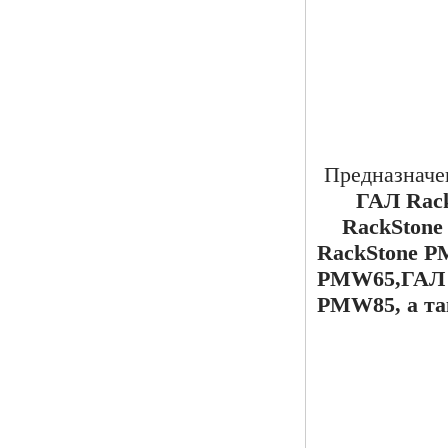
Предназначен
ГАЛ Rac
RackSton
RackStone 
PMW65,ГАЛ R
PMW85, а та