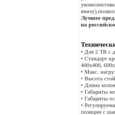
укомплектова
внизу),позво
Лучшее пред
на российско
Техническ
• Для 2 ТВ с 
• Стандарт к
400х400, 600
• Макс. нагруз
• Высота стой
• Длина колон
• Габариты не
• Габариты ос
• Регулируема
позиции с ша