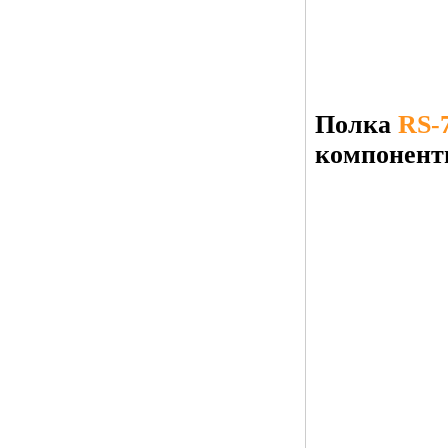
Полка
RS-
компонен